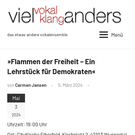
Zum
Inhalt
springen
Menü
das etwas andere vokalensemble
vokalklang
viel
anders
»Flammen der Freiheit – Ein
Lehrstück für Demokraten«
von
Carmen Jansen
5. März 2024
Mai
3
2024
Uhrzeit:
19:00 Uhr
Ort:
CityKirche Elberfeld, Kirchplatz 2, 42103 Wuppertal