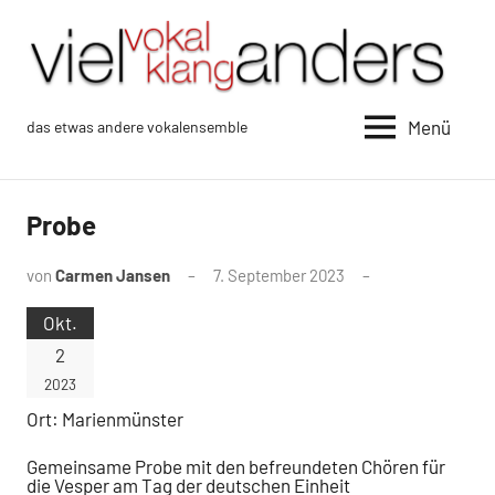
Zum
Inhalt
springen
Menü
das etwas andere vokalensemble
vokalklang
viel
anders
Probe
von
Carmen Jansen
7. September 2023
Okt.
2
2023
Ort:
Marienmünster
Gemeinsame Probe mit den befreundeten Chören für
die Vesper am Tag der deutschen Einheit