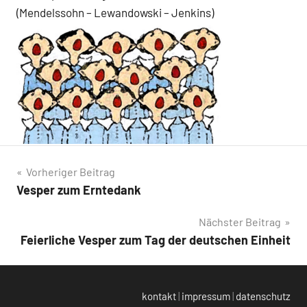
(Mendelssohn – Lewandowski – Jenkins)
Beitragsnavigation
Vorheriger Beitrag
Vesper zum Erntedank
Nächster Beitrag
Feierliche Vesper zum Tag der deutschen Einheit
kontakt
|
impressum
|
datenschutz